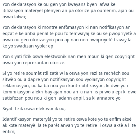
Yon deklarasyon ke ou gen yon kwayans byen lafwa ke
itilizasyon materyèl plenyen an pa otorize pa oumenm, ajan ou
oswa lalwa;
Yon deklarasyon ki montre enfòmasyon ki nan notifikasyon an
egzat e ke anba penalite pou fo temwayaj ke ou se pwopriyetè a
oswa ou gen otorizasyon pou aji nan non pwopriyetè travay la
ke yo swadizan vyole; epi
Yon siyati fizik oswa elektwonik nan men moun ki gen copyright
oswa yon reprezantan otorize.
Si yo retire soumèt Itilizatè w la oswa yon rezilta rechèch sou
sitwèb ou a dapre yon notifikasyon sou vyolasyon copyright
reklamasyon, ou ka ba nou yon kont-notifikasyon, ki dwe yon
kominikasyon alekri bay ajan nou an ki nan lis pi wo a epi ki dwe
satisfezan pou nou ki gen ladann anpil. sa ki annapre yo:
Siyati fizik oswa elektwonik ou;
Idantifikasyon materyèl yo te retire oswa kote yo te enfim aksè
ak kote materyèl la te parèt anvan yo te retire li oswa aksè a li te
enfim;