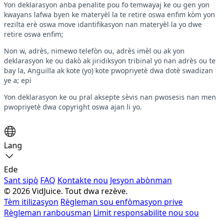
Yon deklarasyon anba penalite pou fo temwayaj ke ou gen yon
kwayans lafwa byen ke materyèl la te retire oswa enfim kòm yon
rezilta erè oswa move idantifikasyon nan materyèl la yo dwe
retire oswa enfim;
Non w, adrès, nimewo telefòn ou, adrès imèl ou ak yon
deklarasyon ke ou dakò ak jiridiksyon tribinal yo nan adrès ou te
bay la, Anguilla ak kote (yo) kote pwopriyetè dwa dotè swadizan
ye a; epi
Yon deklarasyon ke ou pral aksepte sèvis nan pwosesis nan men
pwopriyetè dwa copyright oswa ajan li yo.
Lang
Ede
Sant sipò
FAQ
Kontakte nou
Jesyon abònman
© 2026 VidJuice. Tout dwa rezève.
Tèm itilizasyon
Règleman sou enfòmasyon prive
Règleman ranbousman
Limit responsabilite nou sou