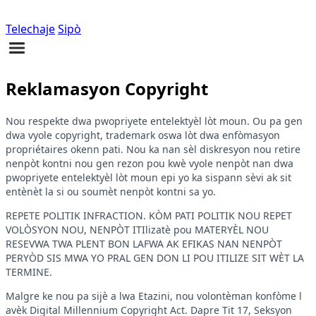
Telechaje
Sipò
Reklamasyon Copyright
Nou respekte dwa pwopriyete entelektyèl lòt moun. Ou pa gen
dwa vyole copyright, trademark oswa lòt dwa enfòmasyon
propriétaires okenn pati. Nou ka nan sèl diskresyon nou retire
nenpòt kontni nou gen rezon pou kwè vyole nenpòt nan dwa
pwopriyete entelektyèl lòt moun epi yo ka sispann sèvi ak sit
entènèt la si ou soumèt nenpòt kontni sa yo.
REPETE POLITIK INFRACTION. KÒM PATI POLITIK NOU REPET
VOLÒSYON NOU, NENPÒT ITIlizatè pou MATERYÈL NOU
RESEVWA TWA PLENT BON LAFWA AK EFIKAS NAN NENPÒT
PERYÒD SIS MWA YO PRAL GEN DON LI POU ITILIZE SIT WÈT LA
TERMINE.
Malgre ke nou pa sijè a lwa Etazini, nou volontèman konfòme l
avèk Digital Millennium Copyright Act. Dapre Tit 17, Seksyon