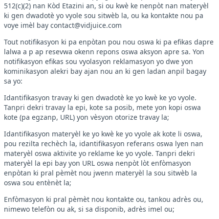
512(c)(2) nan Kòd Etazini an, si ou kwè ke nenpòt nan materyèl
ki gen dwadotè yo vyole sou sitwèb la, ou ka kontakte nou pa
voye imèl bay
contact@vidjuice.com
Tout notifikasyon ki pa enpòtan pou nou oswa ki pa efikas dapre
lalwa a p ap resevwa okenn repons oswa aksyon apre sa. Yon
notifikasyon efikas sou vyolasyon reklamasyon yo dwe yon
kominikasyon alekri bay ajan nou an ki gen ladan anpil bagay
sa yo:
Idantifikasyon travay ki gen dwadotè ke yo kwè ke yo vyole.
Tanpri dekri travay la epi, kote sa posib, mete yon kopi oswa
kote (pa egzanp, URL) yon vèsyon otorize travay la;
Idantifikasyon materyèl ke yo kwè ke yo vyole ak kote li oswa,
pou rezilta rechèch la, idantifikasyon referans oswa lyen nan
materyèl oswa aktivite yo reklame ke yo vyole. Tanpri dekri
materyèl la epi bay yon URL oswa nenpòt lòt enfòmasyon
enpòtan ki pral pèmèt nou jwenn materyèl la sou sitwèb la
oswa sou entènèt la;
Enfòmasyon ki pral pèmèt nou kontakte ou, tankou adrès ou,
nimewo telefòn ou ak, si sa disponib, adrès imel ou;