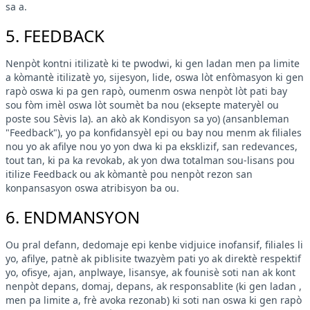
sa a.
5. FEEDBACK
Nenpòt kontni itilizatè ki te pwodwi, ki gen ladan men pa limite
a kòmantè itilizatè yo, sijesyon, lide, oswa lòt enfòmasyon ki gen
rapò oswa ki pa gen rapò, oumenm oswa nenpòt lòt pati bay
sou fòm imèl oswa lòt soumèt ba nou (eksepte materyèl ou
poste sou Sèvis la). an akò ak Kondisyon sa yo) (ansanbleman
"Feedback"), yo pa konfidansyèl epi ou bay nou menm ak filiales
nou yo ak afilye nou yo yon dwa ki pa eksklizif, san redevances,
tout tan, ki pa ka revokab, ak yon dwa totalman sou-lisans pou
itilize Feedback ou ak kòmantè pou nenpòt rezon san
konpansasyon oswa atribisyon ba ou.
6. ENDMANSYON
Ou pral defann, dedomaje epi kenbe vidjuice inofansif, filiales li
yo, afilye, patnè ak piblisite twazyèm pati yo ak direktè respektif
yo, ofisye, ajan, anplwaye, lisansye, ak founisè soti nan ak kont
nenpòt depans, domaj, depans, ak responsablite (ki gen ladan ,
men pa limite a, frè avoka rezonab) ki soti nan oswa ki gen rapò