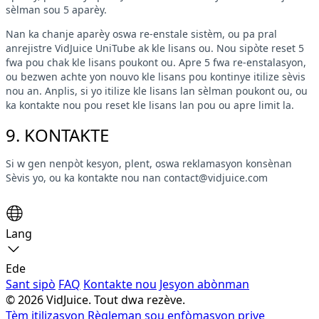
sèlman sou 5 aparèy.
Nan ka chanje aparèy oswa re-enstale sistèm, ou pa pral
anrejistre VidJuice UniTube ak kle lisans ou. Nou sipòte reset 5
fwa pou chak kle lisans poukont ou. Apre 5 fwa re-enstalasyon,
ou bezwen achte yon nouvo kle lisans pou kontinye itilize sèvis
nou an. Anplis, si yo itilize kle lisans lan sèlman poukont ou, ou
ka kontakte nou pou reset kle lisans lan pou ou apre limit la.
9. KONTAKTE
Si w gen nenpòt kesyon, plent, oswa reklamasyon konsènan
Sèvis yo, ou ka kontakte nou nan
contact@vidjuice.com
Lang
Ede
Sant sipò
FAQ
Kontakte nou
Jesyon abònman
© 2026 VidJuice. Tout dwa rezève.
Tèm itilizasyon
Règleman sou enfòmasyon prive