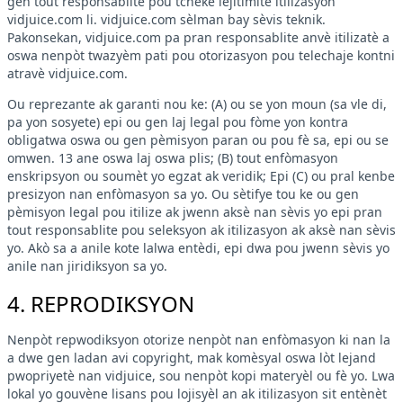
gen tout responsablite pou tcheke lejitimite itilizasyon
vidjuice.com li. vidjuice.com sèlman bay sèvis teknik.
Pakonsekan, vidjuice.com pa pran responsablite anvè itilizatè a
oswa nenpòt twazyèm pati pou otorizasyon pou telechaje kontni
atravè vidjuice.com.
Ou reprezante ak garanti nou ke: (A) ou se yon moun (sa vle di,
pa yon sosyete) epi ou gen laj legal pou fòme yon kontra
obligatwa oswa ou gen pèmisyon paran ou pou fè sa, epi ou se
omwen. 13 ane oswa laj oswa plis; (B) tout enfòmasyon
enskripsyon ou soumèt yo egzat ak veridik; Epi (C) ou pral kenbe
presizyon nan enfòmasyon sa yo. Ou sètifye tou ke ou gen
pèmisyon legal pou itilize ak jwenn aksè nan sèvis yo epi pran
tout responsablite pou seleksyon ak itilizasyon ak aksè nan sèvis
yo. Akò sa a anile kote lalwa entèdi, epi dwa pou jwenn sèvis yo
anile nan jiridiksyon sa yo.
4. REPRODIKSYON
Nenpòt repwodiksyon otorize nenpòt nan enfòmasyon ki nan la
a dwe gen ladan avi copyright, mak komèsyal oswa lòt lejand
pwopriyetè nan vidjuice, sou nenpòt kopi materyèl ou fè yo. Lwa
lokal yo gouvène lisans pou lojisyèl an ak itilizasyon sit entènèt