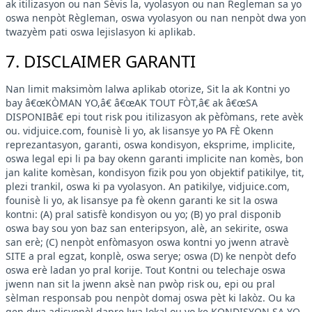
ak itilizasyon ou nan Sèvis la, vyolasyon ou nan Regleman sa yo
oswa nenpòt Règleman, oswa vyolasyon ou nan nenpòt dwa yon
twazyèm pati oswa lejislasyon ki aplikab.
7. DISCLAIMER GARANTI
Nan limit maksimòm lalwa aplikab otorize, Sit la ak Kontni yo
bay â€œKÒMAN YO,â€ â€œAK TOUT FÒT,â€ ak â€œSA
DISPONIBâ€ epi tout risk pou itilizasyon ak pèfòmans, rete avèk
ou. vidjuice.com, founisè li yo, ak lisansye yo PA FÈ Okenn
reprezantasyon, garanti, oswa kondisyon, eksprime, implicite,
oswa legal epi li pa bay okenn garanti implicite nan komès, bon
jan kalite komèsan, kondisyon fizik pou yon objektif patikilye, tit,
plezi trankil, oswa ki pa vyolasyon. An patikilye, vidjuice.com,
founisè li yo, ak lisansye pa fè okenn garanti ke sit la oswa
kontni: (A) pral satisfè kondisyon ou yo; (B) yo pral disponib
oswa bay sou yon baz san enteripsyon, alè, an sekirite, oswa
san erè; (C) nenpòt enfòmasyon oswa kontni yo jwenn atravè
SITE a pral egzat, konplè, oswa serye; oswa (D) ke nenpòt defo
oswa erè ladan yo pral korije. Tout Kontni ou telechaje oswa
jwenn nan sit la jwenn aksè nan pwòp risk ou, epi ou pral
sèlman responsab pou nenpòt domaj oswa pèt ki lakòz. Ou ka
gen dwa adisyonèl dapre lwa lokal ou yo ke KONDISYON SA YO