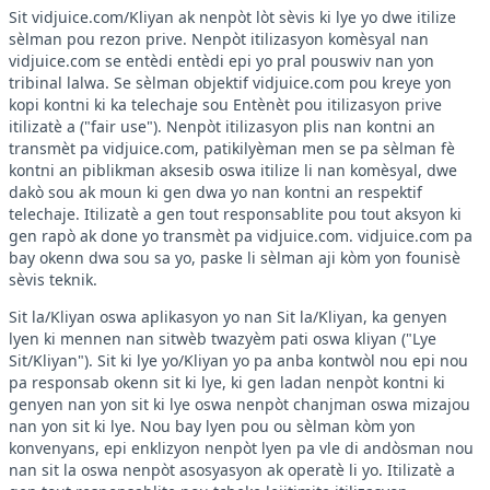
Sit vidjuice.com/Kliyan ak nenpòt lòt sèvis ki lye yo dwe itilize
sèlman pou rezon prive. Nenpòt itilizasyon komèsyal nan
vidjuice.com se entèdi entèdi epi yo pral pouswiv nan yon
tribinal lalwa. Se sèlman objektif vidjuice.com pou kreye yon
kopi kontni ki ka telechaje sou Entènèt pou itilizasyon prive
itilizatè a ("fair use"). Nenpòt itilizasyon plis nan kontni an
transmèt pa vidjuice.com, patikilyèman men se pa sèlman fè
kontni an piblikman aksesib oswa itilize li nan komèsyal, dwe
dakò sou ak moun ki gen dwa yo nan kontni an respektif
telechaje. Itilizatè a gen tout responsablite pou tout aksyon ki
gen rapò ak done yo transmèt pa vidjuice.com. vidjuice.com pa
bay okenn dwa sou sa yo, paske li sèlman aji kòm yon founisè
sèvis teknik.
Sit la/Kliyan oswa aplikasyon yo nan Sit la/Kliyan, ka genyen
lyen ki mennen nan sitwèb twazyèm pati oswa kliyan ("Lye
Sit/Kliyan"). Sit ki lye yo/Kliyan yo pa anba kontwòl nou epi nou
pa responsab okenn sit ki lye, ki gen ladan nenpòt kontni ki
genyen nan yon sit ki lye oswa nenpòt chanjman oswa mizajou
nan yon sit ki lye. Nou bay lyen pou ou sèlman kòm yon
konvenyans, epi enklizyon nenpòt lyen pa vle di andòsman nou
nan sit la oswa nenpòt asosyasyon ak operatè li yo. Itilizatè a