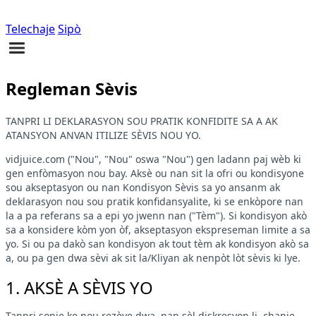
Telechaje
Sipò
Regleman Sèvis
TANPRI LI DEKLARASYON SOU PRATIK KONFIDITE SA A AK
ATANSYON ANVAN ITILIZE SÈVIS NOU YO.
vidjuice.com ("Nou", "Nou" oswa "Nou") gen ladann paj wèb ki
gen enfòmasyon nou bay. Aksè ou nan sit la ofri ou kondisyone
sou akseptasyon ou nan Kondisyon Sèvis sa yo ansanm ak
deklarasyon nou sou pratik konfidansyalite, ki se enkòpore nan
la a pa referans sa a epi yo jwenn nan ("Tèm"). Si kondisyon akò
sa a konsidere kòm yon òf, akseptasyon ekspreseman limite a sa
yo. Si ou pa dakò san kondisyon ak tout tèm ak kondisyon akò sa
a, ou pa gen dwa sèvi ak sit la/Kliyan ak nenpòt lòt sèvis ki lye.
1. AKSÈ A SÈVIS YO
Tanpri sonje ke nou rezève dwa, nan sèl diskresyon li, chanje