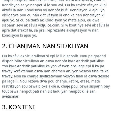
Kondisyon sa yo nenpòt ki lè sou avi. Ou ka revize vèsyon ki pi
aktyèl la nan Kondisyon yo nenpòt ki lè. Kondisyon ki ajou yo
obligatwa pou ou nan dat vèsyon ki endike nan Kondisyon ki
ajou yo. Si ou pa dakò ak Kondisyon yo mete ajou, ou dwe
sispann sèvi ak sèvis vidjuice.com. Si w kontinye sèvi ak sèvis la
apre dat efektif la, sa pral reprezante akseptasyon w nan
kondisyon ki ajou yo.
2. CHANJMAN NAN SIT/KLIYAN
Ou ka sèvi ak Sit la/Kliyan si epi lè li disponib. Nou pa garanti
disponiblite Sit/Kliyan an oswa nenpòt karakteristik patikilye.
Yon karakteristik patikilye ka yon vèsyon pre-lage epi li ka pa
travay kòrèkteman oswa nan chemen an, yon vèsyon final ta ka
travay. Nou ka chanje siyifikativman vèsyon final la oswa deside
pa lage li. Nou rezève dwa pou chanje, retire, efase, mete
restriksyon sou oswa bloke aksè a, chaje pou, oswa sispann bay
tout oswa nenpòt pati nan Sit la/Kliyan nenpòt ki lè san
avètisman.
3. KONTENI