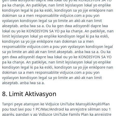
pa ka chanje. An patikilye, nan limit lejislasyon lokal yo enplike
kondisyon legal ki pa ka eskli, kondisyon sa yo jije enkòpore nan
dokiman sa a men responsablite vidjuice.com a pou yon
vyolasyon kondisyon legal sa yo limite an akò ak nan limit
akseptab. anba lwa sa a. Ou ka gen dwa adisyonèl dapre lwa
lokal ou yo ke KONDISYON SA YO pa ka chanje. An patikilye, nan
limit lejislasyon lokal yo enplike kondisyon legal ki pa ka eskli,
kondisyon sa yo jije enkòpore nan dokiman sa a men
responsablite vidjuice.com a pou yon vyolasyon kondisyon legal
sa yo limite an akò ak nan limit akseptab. anba lwa sa a. Ou ka
gen dwa adisyonèl dapre lwa lokal ou yo ke KONDISYON SA YO
pa ka chanje. An patikilye, nan limit lejislasyon lokal yo enplike
kondisyon legal ki pa ka eskli, kondisyon sa yo jije enkòpore nan
dokiman sa a men responsablite vidjuice.com a pou yon
vyolasyon kondisyon legal sa yo limite an akò ak nan limit
akseptab. anba lwa sa a.
8. Limit Aktivasyon
Tanpri peye atansyon ke VidJuice UniTube Mansyèl/Anyèl/Plan
pou tout lavi pou 1 PC/Mac/Android ka anrejistre sèlman sou 1
aparèy, pandan y ap VidJuice UniTube Family Plan ka anrejistre